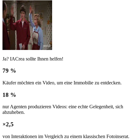
Ja? IACrea sollte Ihnen helfen!
79 %
Käufer möchten ein Video, um eine Immobilie zu entdecken.
18 %
nur Agenten produzieren Videos: eine echte Gelegenheit, sich
abzuheben.
×2,5
von Interaktionen im Vergleich zu einem klassischen Fotoinserat.