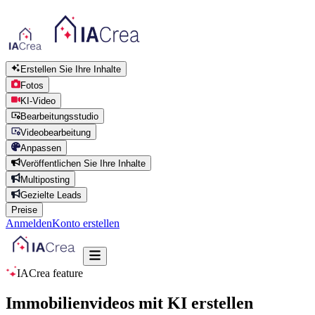
Erstellen Sie Ihre Inhalte
Fotos
KI-Video
Bearbeitungsstudio
Videobearbeitung
Anpassen
Veröffentlichen Sie Ihre Inhalte
Multiposting
Gezielte Leads
Preise
Anmelden
Konto erstellen
IACrea feature
Immobilienvideos mit KI erstellen