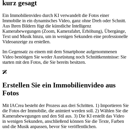
kurz gesagt
Ein Immobilienvideo durch KI verwandelt die Fotos einer
Immobilie in ein dynamisches Video, ganz ohne Dreh oder Schnitt.
Aus Ihren Bildern fügt die künstliche Intelligenz
Kamerabewegungen (Zoom, Kamerafahrt, Erhöhung), Übergänge,
Text und Musik hinzu, um in wenigen Sekunden eine professionelle
Videoanzeige zu erstellen.
Im Gegensatz zu einem mit dem Smartphone aufgenommenen
Video benötigen Sie weder Ausrüstung noch Schnittkenntnisse: Sie
starten mit den Fotos, die Sie bereits besitzen.
Erstellen Sie ein Immobilienvideo aus
Fotos
Mit IACrea besteht der Prozess aus drei Schritten. 1) Importieren Sie
die Fotos der Immobilie, die animiert werden soll. 2) Wählen Sie die
Kamerabewegungen und den Stil aus. 3) Die KI erstellt das Video
in wenigen Sekunden, anschließend können Sie die Texte, Farben
und die Musik anpassen, bevor Sie veröffentlichen.