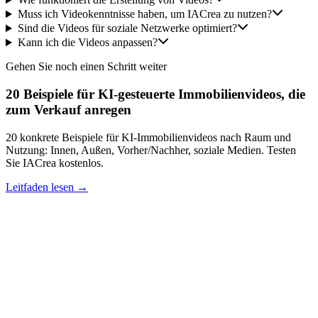
Muss ich Videokenntnisse haben, um IACrea zu nutzen?
Sind die Videos für soziale Netzwerke optimiert?
Kann ich die Videos anpassen?
Gehen Sie noch einen Schritt weiter
20 Beispiele für KI-gesteuerte Immobilienvideos, die
zum Verkauf anregen
20 konkrete Beispiele für KI-Immobilienvideos nach Raum und
Nutzung: Innen, Außen, Vorher/Nachher, soziale Medien. Testen
Sie IACrea kostenlos.
Leitfaden lesen →
contact@iacrea.com