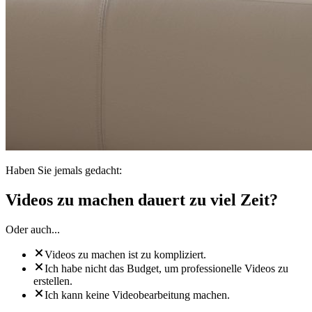
Haben Sie jemals gedacht:
Videos zu machen dauert zu viel Zeit?
Oder auch...
Videos zu machen ist zu kompliziert.
Ich habe nicht das Budget, um professionelle Videos zu
erstellen.
Ich kann keine Videobearbeitung machen.