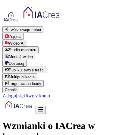
Twórz swoje treści
Zdjęcia
Wideo AI
Studio montażu
Montaż wideo
Dostosuj
Publikuj swoje treści
Multipublikacja
Targetowane leady
Cennik
Zaloguj się
Utwórz konto
Wzmianki o IACrea w