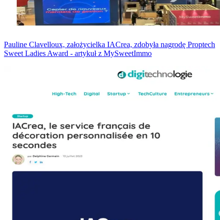
Pauline Clavelloux, założycielka IACrea, zdobyła nagrodę Proptech
Sweet Ladies Award - artykuł z MySweetImmo