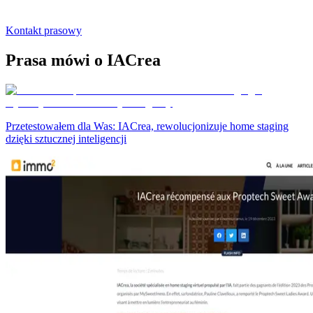
Kontakt prasowy
Prasa mówi o IACrea
Przetestowałem dla Was: IACrea, rewolucjonizuje home staging
dzięki sztucznej inteligencji