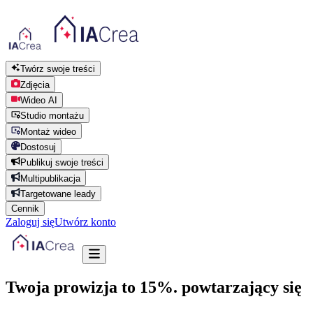
Twórz swoje treści
Zdjęcia
Wideo AI
Studio montażu
Montaż wideo
Dostosuj
Publikuj swoje treści
Multipublikacja
Targetowane leady
Cennik
Zaloguj się
Utwórz konto
Twoja prowizja to 15%.
powtarzający się