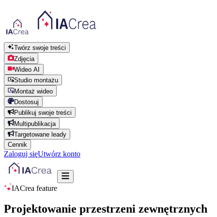
Twórz swoje treści
Zdjęcia
Wideo AI
Studio montażu
Montaż wideo
Dostosuj
Publikuj swoje treści
Multipublikacja
Targetowane leady
Cennik
Zaloguj się
Utwórz konto
IACrea feature
Projektowanie przestrzeni zewnętrznych