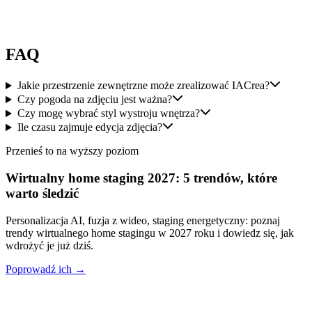
doskonały wygląd wysokiej jakości. Obsługa klienta jest bardzo
reaktywna. Z przyjemnością polecam IACrea
"
Audrey
Guilloteaux
FAQ
Jakie przestrzenie zewnętrzne może zrealizować IACrea?
Czy pogoda na zdjęciu jest ważna?
Czy mogę wybrać styl wystroju wnętrza?
Ile czasu zajmuje edycja zdjęcia?
Przenieś to na wyższy poziom
Wirtualny home staging 2027: 5 trendów, które
warto śledzić
Personalizacja AI, fuzja z wideo, staging energetyczny: poznaj
trendy wirtualnego home stagingu w 2027 roku i dowiedz się, jak
wdrożyć je już dziś.
Poprowadź ich →