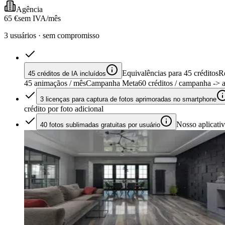
Agência
65 €
sem IVA/mês
3 usuários · sem compromisso
Equivalências para 45 créditos
R
45 créditos de IA incluídos
45 animaçãos / mês
Campanha Meta
60 créditos / campanha
-> 
3 licenças para captura de fotos aprimoradas no smartphone
crédito por foto adicional
Nosso aplicati
40 fotos sublimadas gratuitas por usuário