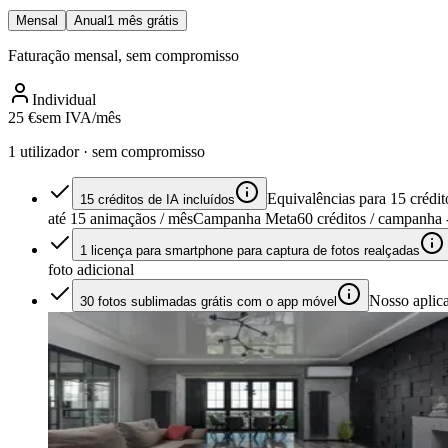
Mensal
Anual
1 mês grátis
Faturação mensal, sem compromisso
Individual
25 €
sem IVA/mês
1 utilizador · sem compromisso
Equivalências para 15 crédit
15 créditos de IA incluídos
até 15 animaçãos / mês
Campanha Meta
60 créditos / campanha
1 licença para smartphone para captura de fotos realçadas
foto adicional
Nosso aplica
30 fotos sublimadas grátis com o app móvel