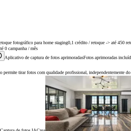
etoque fotográfico para home staging
0,1 crédito / retoque
-> até 450 re
até 0 campanha / mês
Aplicativo de captura de fotos aprimoradas
Fotos aprimoradas incluíd
vo permite tirar fotos com qualidade profissional, independentemente d
Captura de fotos IACrea