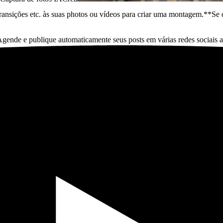
transições etc. às suas photos ou vídeos para criar uma montagem.*
*Se 
gende e publique automaticamente seus posts em várias redes sociais a 