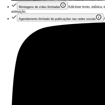
Adicione texto, música, 
Montagens de vídeo ilimitadas
animação.
A
Agendamento ilimitado de publicações nas redes sociais