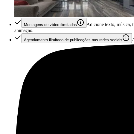
Adicione texto, música, 
Montagens de vídeo ilimitadas
animação.
A
Agendamento ilimitado de publicações nas redes sociais