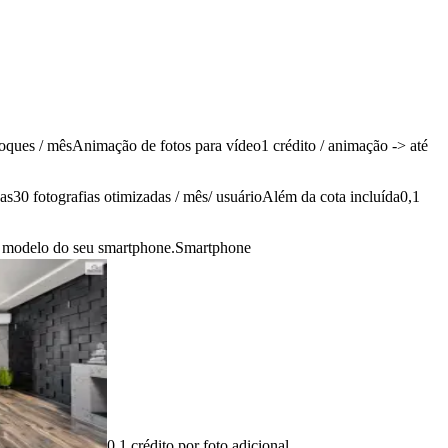
toques / mês
Animação de fotos para vídeo
1 crédito / animação
-> até
as
30 fotografias otimizadas / mês/ usuário
Além da cota incluída
0,1
o modelo do seu smartphone.
Smartphone
0,1 crédito por foto adicional