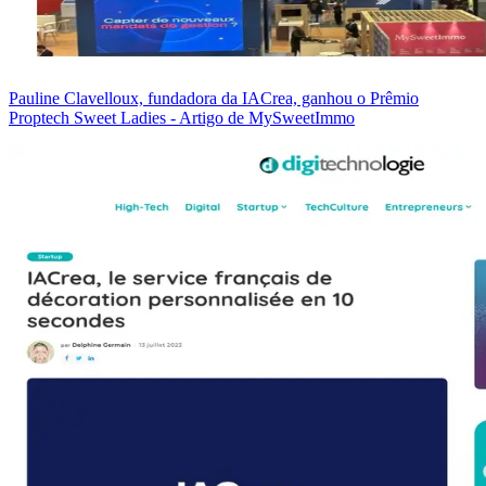
Pauline Clavelloux, fundadora da IACrea, ganhou o Prêmio
Proptech Sweet Ladies - Artigo de MySweetImmo