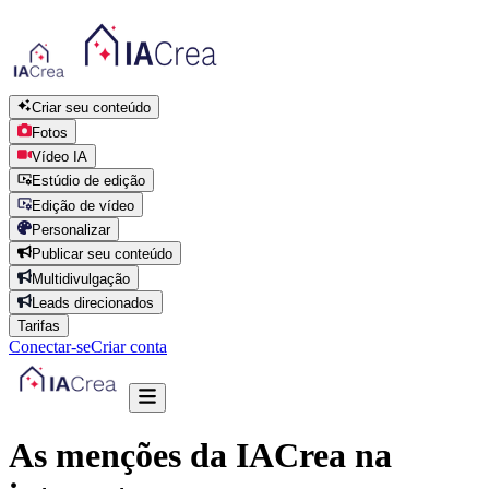
Criar seu conteúdo
Fotos
Vídeo IA
Estúdio de edição
Edição de vídeo
Personalizar
Publicar seu conteúdo
Multidivulgação
Leads direcionados
Tarifas
Conectar-se
Criar conta
As menções da IACrea na