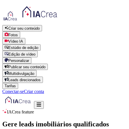
Criar seu conteúdo
Fotos
Vídeo IA
Estúdio de edição
Edição de vídeo
Personalizar
Publicar seu conteúdo
Multidivulgação
Leads direcionados
Tarifas
Conectar-se
Criar conta
IACrea feature
Gere leads imobiliários qualificados