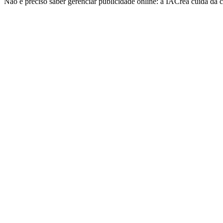
Não é preciso saber gerenciar publicidade online: a IACrea cuida da c
"
Obrigado à IA Créa por permitir criar imagens de alta qualidade 
Florence
Edouard