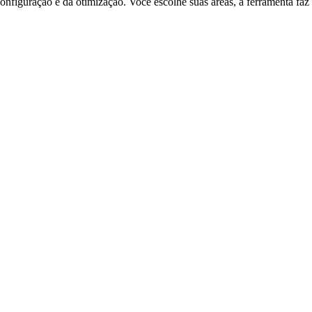
onfiguração e da otimização. Você escolhe suas áreas, a ferramenta faz 
a toda velocidade e com tanta facilidade! Eu recomendo com entusiasmo à altura