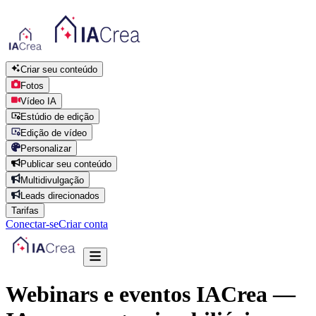
Criar seu conteúdo
Fotos
Vídeo IA
Estúdio de edição
Edição de vídeo
Personalizar
Publicar seu conteúdo
Multidivulgação
Leads direcionados
Tarifas
Conectar-se
Criar conta
Webinars e eventos IACrea —