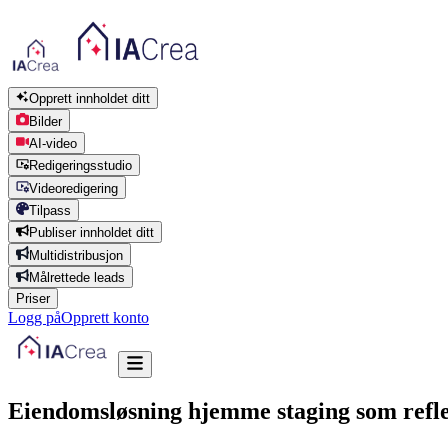
Opprett innholdet ditt
Bilder
AI-video
Redigeringsstudio
Videoredigering
Tilpass
Publiser innholdet ditt
Multidistribusjon
Målrettede leads
Priser
Logg på
Opprett konto
Eiendomsløsning hjemme staging som refle