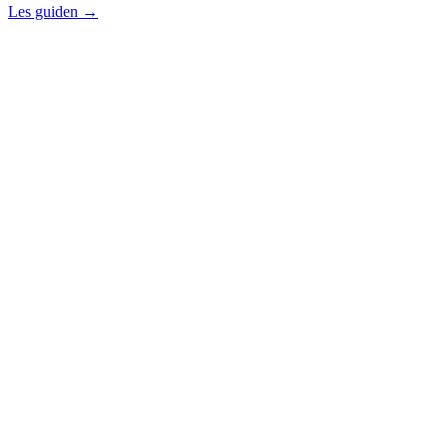
Les guiden →
contact@iacrea.com