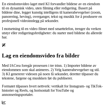
En eiendomsvideo laget med KI forvandler bildene av en eiendom
til en dynamisk video, uten filming eller redigering. Basert på
bildene dine, legger kunstig intelligens til kamerabevegelser (zoom,
panorering, heving), overganger, tekst og musikk for å produsere en
profesjonell videoinnlegg på sekunder.
I motsetning til en video filmet med smarttelefon, trenger du verken
utstyr eller redigeringsferdigheter: du starter med bildene du allerede
har.
Lag en eiendomsvideo fra bilder
Med IACrea foregår prosessen i tre trinn. 1) Importer bildene av
eiendommen som skal animeres. 2) Velg kamerabevegelser og stil.
3) KI genererer videoen på noen få sekunder, deretter tilpasser du
tekstene, fargene og musikken før du publiserer.
Formatet tilpasses hvert nettverk: vertikalt for Instagram- og TikTok-
historier og Reels, og horisontalt for YouTube og
annonseringsportaler.