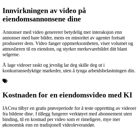
Innvirkningen av video på
eiendomsannonsene dine
Annonser med video genererer betydelig mer interaksjon enn
annonser med bare bilder, mens en minoritet av agenter fortsatt
produserer dem. Video fanger oppmerksomheten, viser volumet og
atmosfæren til en eiendom, og styrker merkevarebildet ditt blant
selgerne.
Å lage videoer raskt og jevnlig lar deg skille deg ut i
konkurransedyktige markeder, uten å tynga arbeidsbelastningen din.
Kostnaden for en eiendomsvideo med KI
IACrea tilbyr en gratis prøveperiode for å teste oppretting av videoer
fra bildene dine. I tillegg fungerer verktøyet med abonnement uten
binding, til en kostnad per video som er rimeligere, mye mer
økonomisk enn en tradisjonell videoleverandør.