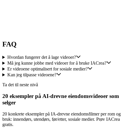
"
topp verktøy!!! mye å velge mellom, nettstedet er veldig flytende
og gir en fantastisk høykvalitets gjengivelse. Kundeservicen er
veldig responsiv. Jeg anbefaler gjerne IACrea
"
Audrey
Guilloteaux
FAQ
Hvordan fungerer det å lage videoer?
Må jeg kunne jobbe med videoer for å bruke IACrea?
Er videoene optimalisert for sosiale medier?
Kan jeg tilpasse videoene?
Ta det til neste nivå
20 eksempler på AI-drevne eiendomsvideoer som
selger
20 konkrete eksempler på IA-drevne eiendomsfilmer per rom og
bruk: innendørs, utendørs, før/etter, sosiale medier. Prøv IACrea
gratis.