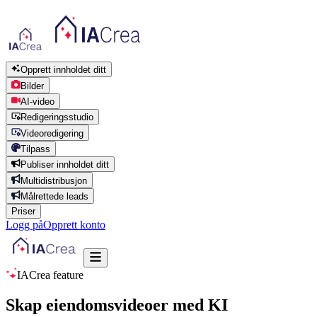
Opprett innholdet ditt
Bilder
AI-video
Redigeringsstudio
Videoredigering
Tilpass
Publiser innholdet ditt
Multidistribusjon
Målrettede leads
Priser
Logg på
Opprett konto
IACrea feature
Skap eiendomsvideoer med KI