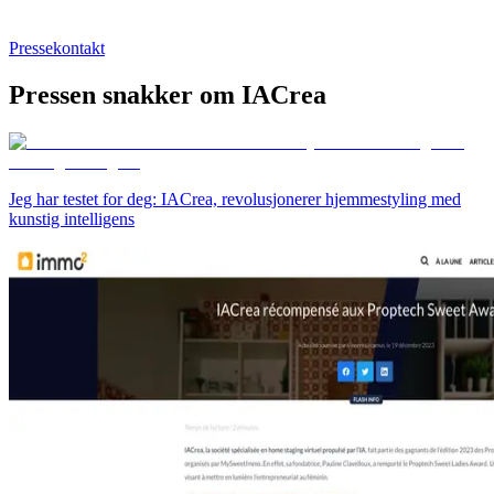
Pressekontakt
Pressen snakker om IACrea
Jeg har testet for deg: IACrea, revolusjonerer hjemmestyling med
kunstig intelligens