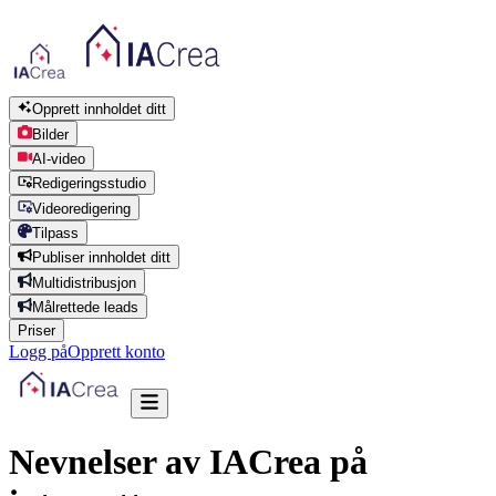
Opprett innholdet ditt
Bilder
AI-video
Redigeringsstudio
Videoredigering
Tilpass
Publiser innholdet ditt
Multidistribusjon
Målrettede leads
Priser
Logg på
Opprett konto
Nevnelser av IACrea på