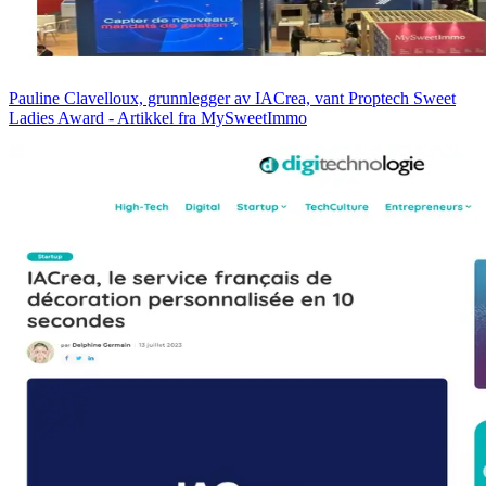
Pauline Clavelloux, grunnlegger av IACrea, vant Proptech Sweet
Ladies Award - Artikkel fra MySweetImmo