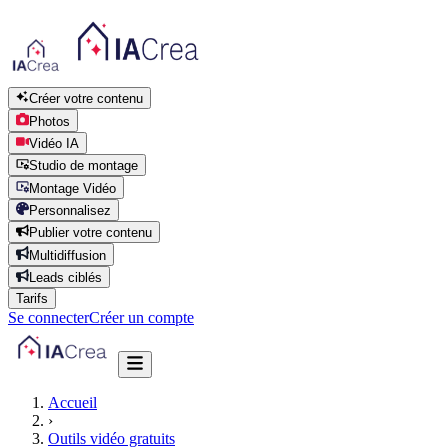
Créer votre contenu
Photos
Vidéo IA
Studio de montage
Montage Vidéo
Personnalisez
Publier votre contenu
Multidiffusion
Leads ciblés
Tarifs
Se connecter
Créer un compte
Accueil
›
Outils vidéo gratuits