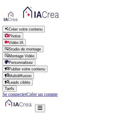
Créer votre contenu
Photos
Vidéo IA
Studio de montage
Montage Vidéo
Personnalisez
Publier votre contenu
Multidiffusion
Leads ciblés
Tarifs
Se connecter
Créer un compte