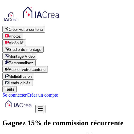
Créer votre contenu
Photos
Vidéo IA
Studio de montage
Montage Vidéo
Personnalisez
Publier votre contenu
Multidiffusion
Leads ciblés
Tarifs
Se connecter
Créer un compte
Gagnez 15% de commission
récurrente