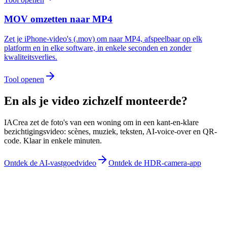
MOV omzetten naar MP4
Zet je iPhone-video's (.mov) om naar MP4, afspeelbaar op elk
platform en in elke software, in enkele seconden en zonder
kwaliteitsverlies.
Tool openen
En als je video zichzelf monteerde?
IACrea zet de foto's van een woning om in een kant-en-klare
bezichtigingsvideo: scènes, muziek, teksten, AI-voice-over en QR-
code. Klaar in enkele minuten.
Ontdek de AI-vastgoedvideo
Ontdek de HDR-camera-app