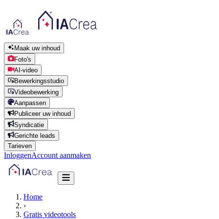
Maak uw inhoud
Foto's
AI-video
Bewerkingsstudio
Videobewerking
Aanpassen
Publiceer uw inhoud
Syndicatie
Gerichte leads
Tarieven
Inloggen
Account aanmaken
Home
›
Gratis videotools