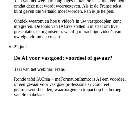
Taal van het webinar: languages.Ik kan de tekst niet vertalen
omdat deze niet wordt weergegeven. Als je de Franse tekst
kunt geven die vertaald moet worden, kan ik je helpen.
Ontdek waarom en hoe u video’s in uw vastgoedplan kunt
integreren. De tools van IACrea stellen u in staat om live
presentaties te organiseren, waarbij u prachtige video’s van
uw eigendommen creëert.
25 juni
De AI voor vastgoed: voordeel of gevaar?
Taal van het webinar: Frans
Ronde tafel IACrea × maFormationImmo: is AI een voordeel
of een gevaar voor vastgoedprofessionals? Concreet
gebruiksvoorbeelden, waarborgen en impact op het beroep
van de makelaar.