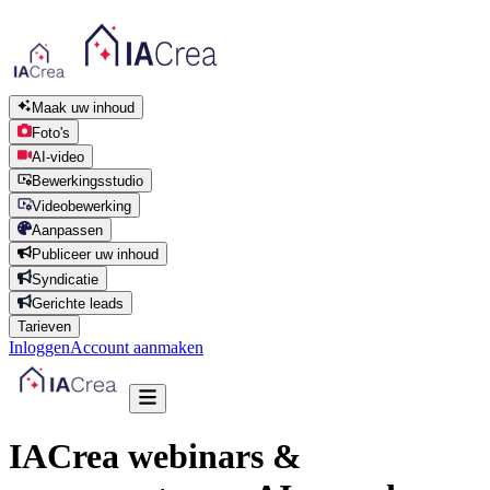
Maak uw inhoud
Foto's
AI-video
Bewerkingsstudio
Videobewerking
Aanpassen
Publiceer uw inhoud
Syndicatie
Gerichte leads
Tarieven
Inloggen
Account aanmaken
IACrea webinars &