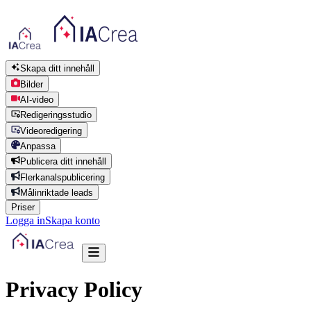
Skapa ditt innehåll
Bilder
AI-video
Redigeringsstudio
Videoredigering
Anpassa
Publicera ditt innehåll
Flerkanalspublicering
Målinriktade leads
Priser
Logga in
Skapa konto
Privacy Policy