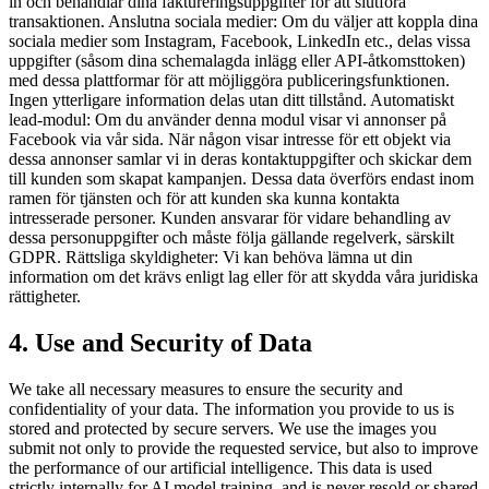
in och behandlar dina faktureringsuppgifter för att slutföra
transaktionen. Anslutna sociala medier: Om du väljer att koppla dina
sociala medier som Instagram, Facebook, LinkedIn etc., delas vissa
uppgifter (såsom dina schemalagda inlägg eller API-åtkomsttoken)
med dessa plattformar för att möjliggöra publiceringsfunktionen.
Ingen ytterligare information delas utan ditt tillstånd. Automatiskt
lead-modul: Om du använder denna modul visar vi annonser på
Facebook via vår sida. När någon visar intresse för ett objekt via
dessa annonser samlar vi in deras kontaktuppgifter och skickar dem
till kunden som skapat kampanjen. Dessa data överförs endast inom
ramen för tjänsten och för att kunden ska kunna kontakta
intresserade personer. Kunden ansvarar för vidare behandling av
dessa personuppgifter och måste följa gällande regelverk, särskilt
GDPR. Rättsliga skyldigheter: Vi kan behöva lämna ut din
information om det krävs enligt lag eller för att skydda våra juridiska
rättigheter.
4. Use and Security of Data
We take all necessary measures to ensure the security and
confidentiality of your data. The information you provide to us is
stored and protected by secure servers. We use the images you
submit not only to provide the requested service, but also to improve
the performance of our artificial intelligence. This data is used
strictly internally for AI model training, and is never resold or shared