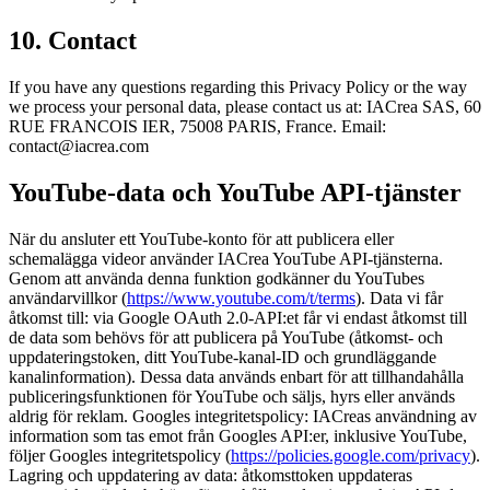
10. Contact
If you have any questions regarding this Privacy Policy or the way
we process your personal data, please contact us at: IACrea SAS, 60
RUE FRANCOIS IER, 75008 PARIS, France. Email:
contact@iacrea.com
YouTube-data och YouTube API-tjänster
När du ansluter ett YouTube-konto för att publicera eller
schemalägga videor använder IACrea YouTube API-tjänsterna.
Genom att använda denna funktion godkänner du YouTubes
användarvillkor (
https://www.youtube.com/t/terms
). Data vi får
åtkomst till: via Google OAuth 2.0-API:et får vi endast åtkomst till
de data som behövs för att publicera på YouTube (åtkomst- och
uppdateringstoken, ditt YouTube-kanal-ID och grundläggande
kanalinformation). Dessa data används enbart för att tillhandahålla
publiceringsfunktionen för YouTube och säljs, hyrs eller används
aldrig för reklam. Googles integritetspolicy: IACreas användning av
information som tas emot från Googles API:er, inklusive YouTube,
följer Googles integritetspolicy (
https://policies.google.com/privacy
).
Lagring och uppdatering av data: åtkomsttoken uppdateras