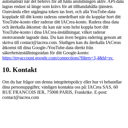
automatiskt när det behövs för att hålla anslutningen aktiv. API-data
lagras endast så länge som krävs för att tillhandahålla tjänsten.
Oanvända eller utgångna token tas bort, och alla YouTube-data
kopplade till ditt konto raderas omedelbart när du kopplar bort ditt
YouTube-konto eller raderar ditt IACrea-konto. Radera dina data
och återkalla åtkomst: du kan när som helst koppla bort ditt
YouTube-konto i dina IACrea-inställningar, vilket raderar
motsvarande lagrade data. Du kan även begära radering genom att
skriva till contact@iacrea.com. Slutligen kan du återkalla IACreas
åtkomst till dina Google-/YouTube-data direkt från
säkerhetsinställningssidan för ditt Google-konto:
https://myaccount.google.com/connections?filters=3,4&hl=sv.
10. Kontakt
Om du har frågor om denna integritetspolicy eller hur vi behandlar
dina personuppgifter, vänligen kontakta oss på: IACrea SAS, 60
RUE FRANCOIS IER, 75008 PARIS, Frankrike. E-post:
contact@iacrea.com