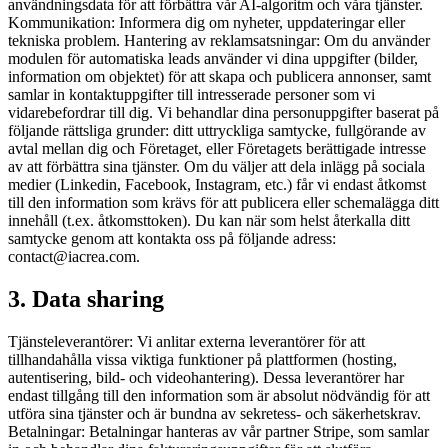
användningsdata för att förbättra vår AI-algoritm och våra tjänster.
Kommunikation: Informera dig om nyheter, uppdateringar eller
tekniska problem. Hantering av reklamsatsningar: Om du använder
modulen för automatiska leads använder vi dina uppgifter (bilder,
information om objektet) för att skapa och publicera annonser, samt
samlar in kontaktuppgifter till intresserade personer som vi
vidarebefordrar till dig. Vi behandlar dina personuppgifter baserat på
följande rättsliga grunder: ditt uttryckliga samtycke, fullgörande av
avtal mellan dig och Företaget, eller Företagets berättigade intresse
av att förbättra sina tjänster. Om du väljer att dela inlägg på sociala
medier (Linkedin, Facebook, Instagram, etc.) får vi endast åtkomst
till den information som krävs för att publicera eller schemalägga ditt
innehåll (t.ex. åtkomsttoken). Du kan när som helst återkalla ditt
samtycke genom att kontakta oss på följande adress:
contact@iacrea.com.
3. Data sharing
Tjänsteleverantörer: Vi anlitar externa leverantörer för att
tillhandahålla vissa viktiga funktioner på plattformen (hosting,
autentisering, bild- och videohantering). Dessa leverantörer har
endast tillgång till den information som är absolut nödvändig för att
utföra sina tjänster och är bundna av sekretess- och säkerhetskrav.
Betalningar: Betalningar hanteras av vår partner Stripe, som samlar