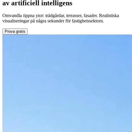
av artificiell intelligens
Omvandla öppna ytor: trädgårdar, terrasser, fasader. Realistiska
visualiseringar på några sekunder för fastighetssektorn.
Prova gratis