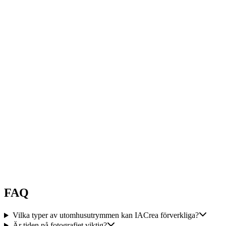
"
IACrea tillåter mig att ge en snabb projektion av ett rum eller ett
hus med högkvalitativa renderings. Omedelbarheten i
genomförandet möjliggör en interaktion med kunder eller potentiella
kunder utan motstycke. Ett oumbärligt verktyg för
fastighetstransaktionsproffs.
"
Eric
Paruzynski
"
toppverktyg !!! massor av val, mycket smidig webbplats och
superb högkvalitativ rendering. Kundtjänsten är mycket snabb. Jag
rekommenderar glatt IACrea
"
Audrey
Guilloteaux
FAQ
Vilka typer av utomhusutrymmen kan IACrea förverkliga?
Är tiden på fotografiet viktig?