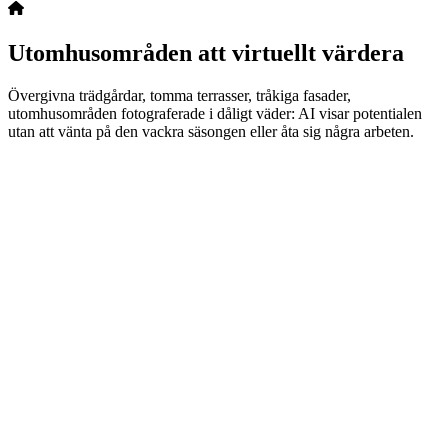
Utomhusområden att virtuellt värdera
Övergivna trädgårdar, tomma terrasser, tråkiga fasader,
utomhusområden fotograferade i dåligt väder: AI visar potentialen
utan att vänta på den vackra säsongen eller åta sig några arbeten.
"
Tack till IA Créa för att tillåta att skapa bilder av hög kvalitet med