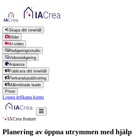
Skapa ditt innehåll
Bilder
AI-video
Redigeringsstudio
Videoredigering
Anpassa
Publicera ditt innehåll
Flerkanalspublicering
Målinriktade leads
Priser
Logga in
Skapa konto
IACrea feature
Planering av öppna utrymmen med hjälp