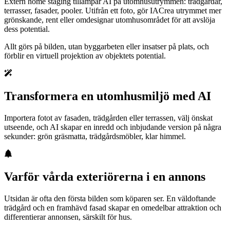
Extern home staging tillämpar AI på utomhusutrymmen: trädgårdar,
terrasser, fasader, pooler. Utifrån ett foto, gör IACrea utrymmet mer
grönskande, rent eller omdesignar utomhusområdet för att avslöja
dess potential.
Allt görs på bilden, utan byggarbeten eller insatser på plats, och
förblir en virtuell projektion av objektets potential.
Transformera en utomhusmiljö med AI
Importera fotot av fasaden, trädgården eller terrassen, välj önskat
utseende, och AI skapar en inredd och inbjudande version på några
sekunder: grön gräsmatta, trädgårdsmöbler, klar himmel.
Varför vårda exteriörerna i en annons
Utsidan är ofta den första bilden som köparen ser. En väldoftande
trädgård och en framhävd fasad skapar en omedelbar attraktion och
differentierar annonsen, särskilt för hus.