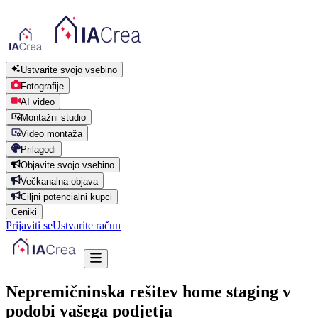
Ustvarite svojo vsebino
Fotografije
AI video
Montažni studio
Video montaža
Prilagodi
Objavite svojo vsebino
Večkanalna objava
Ciljni potencialni kupci
Ceniki
Prijaviti se
Ustvarite račun
Nepremičninska rešitev home staging v
podobi vašega podjetja