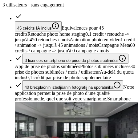
3 utilisateurs · sans engagement
Equivalences pour 45
45 crédits IA inclus
credits
Retouche photo home staging
0,1 credit / retouche
->
jusqu'à 450 retouches / mois
Animation photo en video
1 credit
/ animation
-> jusqu'à 45 animations / mois
Campagne Meta
60
credits / campagne
-> jusqu'à 0 campagne / mois
3 licences smartphone de prise de photos sublimées
App de prise de photos sublimées
Photos sublimées incluses
30
prise de photos sublimées / mois / utilisateur
Au-delà du quota
inclus
0,1 crédit par prise de photo supplementaire
Notre
40 brezplačnih izboljšanih fotografij na uporabnika
application permet la prise de photo d'une qualité
professionnelle, quel que soit votre smartphone.
Smartphone