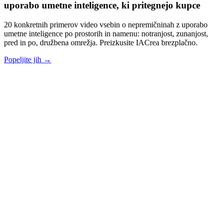
uporabo umetne inteligence, ki pritegnejo kupce
20 konkretnih primerov video vsebin o nepremičninah z uporabo
umetne inteligence po prostorih in namenu: notranjost, zunanjost,
pred in po, družbena omrežja. Preizkusite IACrea brezplačno.
Popeljite jih →
contact@iacrea.com