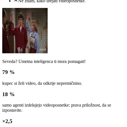
Ne znam, kako urejati videoposnetke.
Seveda? Umetna inteligenca ti mora pomagati!
79 %
kupec si želi video, da odkrije nepremičnino.
18 %
samo agenti izdelujejo videoposnetke: prava priložnost, da se
izpostavite.
×2,5