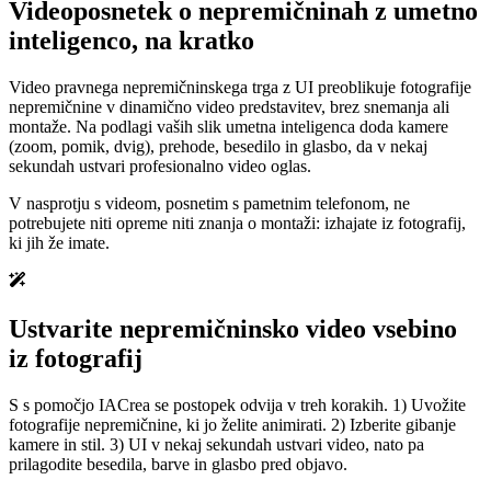
Videoposnetek o nepremičninah z umetno
inteligenco, na kratko
Video pravnega nepremičninskega trga z UI preoblikuje fotografije
nepremičnine v dinamično video predstavitev, brez snemanja ali
montaže. Na podlagi vaših slik umetna inteligenca doda kamere
(zoom, pomik, dvig), prehode, besedilo in glasbo, da v nekaj
sekundah ustvari profesionalno video oglas.
V nasprotju s videom, posnetim s pametnim telefonom, ne
potrebujete niti opreme niti znanja o montaži: izhajate iz fotografij,
ki jih že imate.
Ustvarite nepremičninsko video vsebino
iz fotografij
S s pomočjo IACrea se postopek odvija v treh korakih. 1) Uvožite
fotografije nepremičnine, ki jo želite animirati. 2) Izberite gibanje
kamere in stil. 3) UI v nekaj sekundah ustvari video, nato pa
prilagodite besedila, barve in glasbo pred objavo.