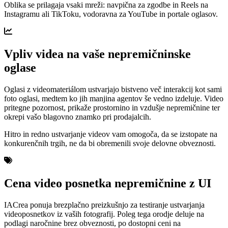
Oblika se prilagaja vsaki mreži: navpična za zgodbe in Reels na
Instagramu ali TikToku, vodoravna za YouTube in portale oglasov.
Vpliv videa na vaše nepremičninske
oglase
Oglasi z videomateriálom ustvarjajo bistveno več interakcij kot sami
foto oglasi, medtem ko jih manjina agentov še vedno izdeluje. Video
pritegne pozornost, prikaže prostornino in vzdušje nepremičnine ter
okrepi vašo blagovno znamko pri prodajalcih.
Hitro in redno ustvarjanje videov vam omogoča, da se izstopate na
konkurenčnih trgih, ne da bi obremenili svoje delovne obveznosti.
Cena video posnetka nepremičnine z UI
IACrea ponuja brezplačno preizkušnjo za testiranje ustvarjanja
videoposnetkov iz vaših fotografij. Poleg tega orodje deluje na
podlagi naročnine brez obveznosti, po dostopni ceni na