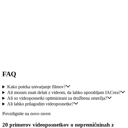
"
odlično orodje!!! veliko izbir, spletna stran zelo tekoča in odlična
kakovost. Odzivna služba za stranke. Z veseljem priporočam
IACrea.
"
Audrey
Guilloteaux
FAQ
Kako poteka ustvarjanje filmov?
Ali moram znati delati z videom, da lahko uporabljam IACrea?
Ali so videoposnetki optimizirani za družbena omrežja?
Ali lahko prilagodim videoposnetke?
Povzdignite na novo raven
20 primerov videoposnetkov o nepremičninah z