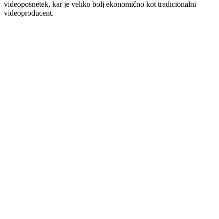
videoposnetek, kar je veliko bolj ekonomično kot tradicionalni
videoproducent.
"
Hvala IA Créa, da omogoča ustvarjanje slik visoke kakovosti z
veliko hitrostjo in tako veliko lahkoto! Priporočam z navdušenjem,
ki je primeren doseženim rezultatom! To je odlično!
"
Florence
Edouard