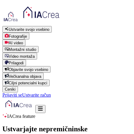
Ustvarite svojo vsebino
Fotografije
AI video
Montažni studio
Video montaža
Prilagodi
Objavite svojo vsebino
Večkanalna objava
Ciljni potencialni kupci
Ceniki
Prijaviti se
Ustvarite račun
IACrea feature
Ustvarjajte nepremičninske