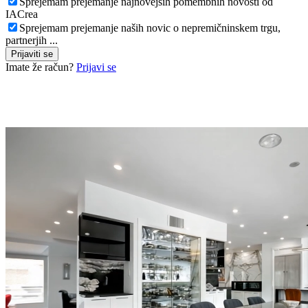
Sprejemam prejemanje najnovejših pomembnih novosti od
IACrea
Sprejemam prejemanje naših novic o nepremičninskem trgu,
partnerjih ...
Prijaviti se
Imate že račun?
Prijavi se