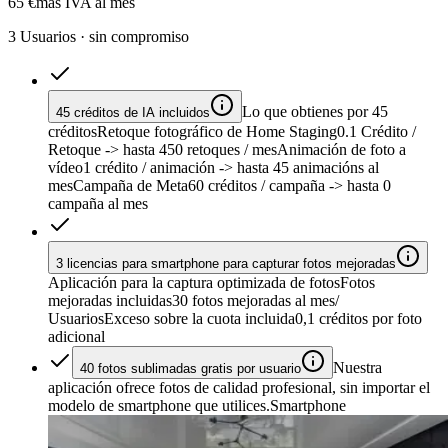
65 €
más IVA al mes
3 Usuarios · sin compromiso
Lo que obtienes por 45
45 créditos de IA incluidos
créditos
Retoque fotográfico de Home Staging
0.1 Crédito /
Retoque
-> hasta 450 retoques / mes
Animación de foto a
vídeo
1 crédito / animación
-> hasta 45 animacións al
mes
Campaña de Meta
60 créditos / campaña
-> hasta 0
campaña al mes
3 licencias para smartphone para capturar fotos mejoradas
Aplicación para la captura optimizada de fotos
Fotos
mejoradas incluidas
30 fotos mejoradas al mes/
Usuarios
Exceso sobre la cuota incluida
0,1 créditos por foto
adicional
Nuestra
40 fotos sublimadas gratis por usuario
aplicación ofrece fotos de calidad profesional, sin importar el
modelo de smartphone que utilices.
Smartphone