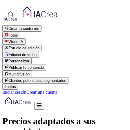
Crear tu contenido
Fotos
Vídeo IA
Estudio de edición
Edición de vídeo
Personalizar
Publicar tu contenido
Multidifusión
Clientes potenciales segmentados
Tarifas
Iniciar sesión
Crear una cuenta
Precios adaptados a sus