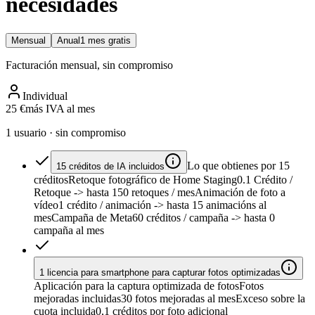
necesidades
Mensual
Anual
1 mes gratis
Facturación mensual, sin compromiso
Individual
25 €
más IVA al mes
1 usuario · sin compromiso
Lo que obtienes por 15
15 créditos de IA incluidos
créditos
Retoque fotográfico de Home Staging
0.1 Crédito /
Retoque
-> hasta 150 retoques / mes
Animación de foto a
vídeo
1 crédito / animación
-> hasta 15 animacións al
mes
Campaña de Meta
60 créditos / campaña
-> hasta 0
campaña al mes
1 licencia para smartphone para capturar fotos optimizadas
Aplicación para la captura optimizada de fotos
Fotos
mejoradas incluidas
30 fotos mejoradas al mes
Exceso sobre la
cuota incluida
0,1 créditos por foto adicional