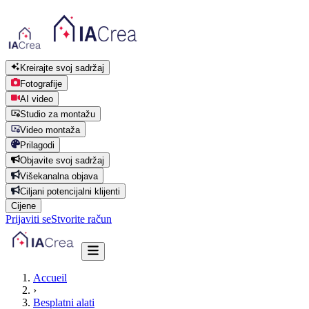
Kreirajte svoj sadržaj
Fotografije
AI video
Studio za montažu
Video montaža
Prilagodi
Objavite svoj sadržaj
Višekanalna objava
Ciljani potencijalni klijenti
Cijene
Prijaviti se
Stvorite račun
Accueil
›
Besplatni alati