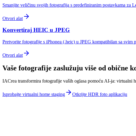
Smanjite veličinu svojih fotografija s predefiniranim postavkama za Le
Otvori alat
Konvertiraj HEIC u JPEG
Pretvorite fotografije s iPhonea (.heic) u JPEG kompatibilan sa svim 
Otvori alat
Vaše fotografije zaslužuju više od obične 
IACrea transformira fotografije vaših oglasa pomoću AI-ja: virtualni
Isprobajte virtualni home staging
Otkrijte HDR foto aplikaciju