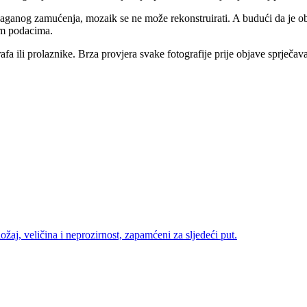
d laganog zamućenja, mozaik se ne može rekonstruirati. A budući da je o
nim podacima.
rafa ili prolaznike. Brza provjera svake fotografije prije objave sprječav
žaj, veličina i neprozirnost, zapamćeni za sljedeći put.