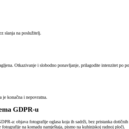
slanja na poslužitelj.
gljena. Otkazivanje i slobodno ponavljanje, prilagodite intenzitet po po
ja je konačna i nepovratna.
prema GDPR-u
 GDPR-a: objava fotografije oglasa koja ih sadrži, bez pristanka dotični
ke fotografije na komadu namještaja, pismo na kuhinjskoj radnoj ploči.