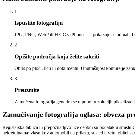
1
Ispustite fotografiju
JPG, PNG, WebP ili HEIC s iPhonea — prikazuje se odmah, bez 
2
Opišite područja koja želite sakriti
Obris po ploči, licu ili dokumentu. Unutrašnjost konture je zama
3
Preuzmite
Zamućena fotografija generira se u punoj rezoluciji; pikselizaci
Zamućivanje fotografija oglasa: obveza 
Registarska tablica ili prepoznatljivo lice osobni su podatak u smislu
nekretninama: vlasnikov automobil na prilazu, susjed u vrtu, obiteljs