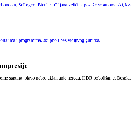
boncoin, SeLoger i Bien'ici. Ciljana veličina postiže se automatski, kva
portalima i programima, skupno i bez vidljivog gubitka.
kompresije
 home staging, plavo nebo, uklanjanje nereda, HDR poboljšanje. Besplatn