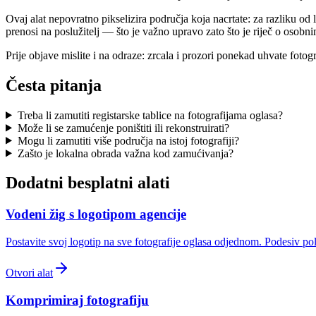
Ovaj alat nepovratno pikselizira područja koja nacrtate: za razliku o
prenosi na poslužitelj — što je važno upravo zato što je riječ o osob
Prije objave mislite i na odraze: zrcala i prozori ponekad uhvate fotog
Česta pitanja
Treba li zamutiti registarske tablice na fotografijama oglasa?
Može li se zamućenje poništiti ili rekonstruirati?
Mogu li zamutiti više područja na istoj fotografiji?
Zašto je lokalna obrada važna kod zamućivanja?
Dodatni besplatni alati
Vodeni žig s logotipom agencije
Postavite svoj logotip na sve fotografije oglasa odjednom. Podesiv polo
Otvori alat
Komprimiraj fotografiju