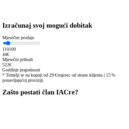
Izračunaj svoj mogući dobitak
Mjesečne prodaje
1
10
100
44
€
Mjesečni prihodi
522
€
Godišnje pogodnosti
*
Temelji se na kupnji od 29 €/mjesec od strane klijenta i 15 %
ponavljajućoj proviziji.
Zašto postati član IACre?