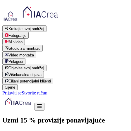
Kreirajte svoj sadržaj
Fotografije
AI video
Studio za montažu
Video montaža
Prilagodi
Objavite svoj sadržaj
Višekanalna objava
Ciljani potencijalni klijenti
Cijene
Prijaviti se
Stvorite račun
Uzmi 15 % provizije
ponavljajuće