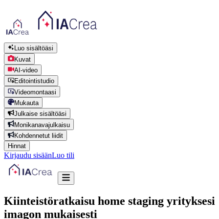
Luo sisältöäsi
Kuvat
AI-video
Editointistudio
Videomontaasi
Mukauta
Julkaise sisältöäsi
Monikanavajulkaisu
Kohdennetut liidit
Hinnat
Kirjaudu sisään
Luo tili
Kiinteistöratkaisu home staging yrityksesi
imagon mukaisesti