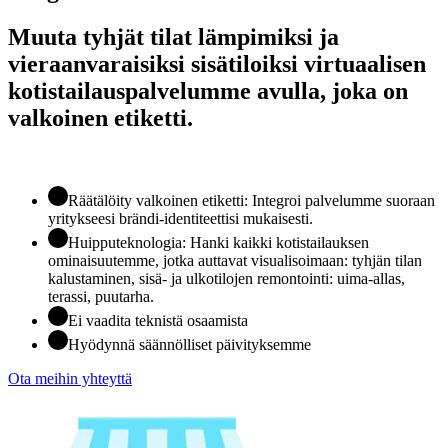
Muuta tyhjät tilat lämpimiksi ja
vieraanvaraisiksi sisätiloiksi virtuaalisen
kotistailauspalvelumme avulla, joka on
valkoinen etiketti.
Räätälöity valkoinen etiketti: Integroi palvelumme suoraan
yritykseesi brändi-identiteettisi mukaisesti.
Huipputeknologia: Hanki kaikki kotistailauksen
ominaisuutemme, jotka auttavat visualisoimaan: tyhjän tilan
kalustaminen, sisä- ja ulkotilojen remontointi: uima-allas,
terassi, puutarha.
Ei vaadita teknistä osaamista
Hyödynnä säännölliset päivityksemme
Ota meihin yhteyttä