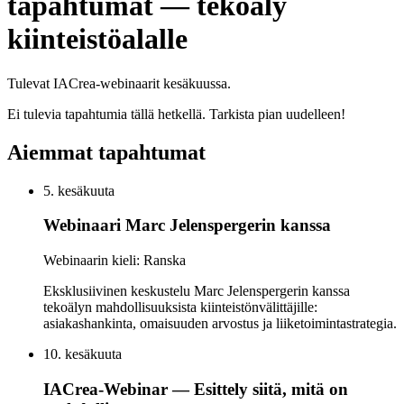
tapahtumat — tekoäly
kiinteistöalalle
Tulevat IACrea-webinaarit kesäkuussa.
Ei tulevia tapahtumia tällä hetkellä. Tarkista pian uudelleen!
Aiemmat tapahtumat
5. kesäkuuta
Webinaari Marc Jelenspergerin kanssa
Webinaarin kieli: Ranska
Eksklusiivinen keskustelu Marc Jelenspergerin kanssa
tekoälyn mahdollisuuksista kiinteistönvälittäjille:
asiakashankinta, omaisuuden arvostus ja liiketoimintastrategia.
10. kesäkuuta
IACrea-Webinar — Esittely siitä, mitä on