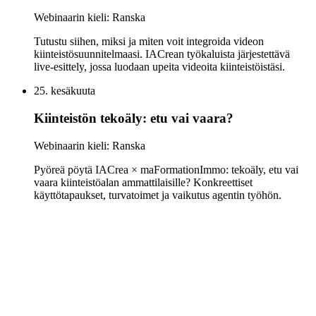
Webinaarin kieli: Ranska
Tutustu siihen, miksi ja miten voit integroida videon
kiinteistösuunnitelmaasi. IACrean työkaluista järjestettävä
live-esittely, jossa luodaan upeita videoita kiinteistöistäsi.
25. kesäkuuta
Kiinteistön tekoäly: etu vai vaara?
Webinaarin kieli: Ranska
Pyöreä pöytä IACrea × maFormationImmo: tekoäly, etu vai
vaara kiinteistöalan ammattilaisille? Konkreettiset
käyttötapaukset, turvatoimet ja vaikutus agentin työhön.