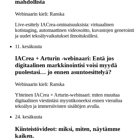
mahdollista
Webinaarin kieli: Ranska
Live-esittely IACrea-ominaisuuksista: virtuaalinen
kotistaging, automaattinen videosoitto, kuvastojen generointi
ja uudet tekoälyvaikutukset ilmoituksillesi.
11. kesäkuuta
IACrea + Arturin -webinaari: Entä jos
digitaalinen markkinointisi voisi myydä
puolestasi… jo ennen asuntoesittelyä?
Webinaarin kieli: Ranska
Yhteinen IACrea × Arturin-webinaari: miten muuttaa
digitaalinen viestintäsi myyntikoneeksi ennen vierailua
tekoälyn ja immersiivisten sisältöjen avulla.
24. kesäkuuta
Kiinteistövideot: miksi, miten, näytämme
kaiken.