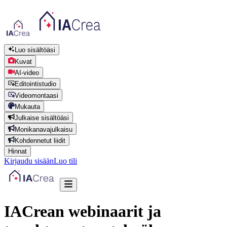
Luo sisältöäsi
Kuvat
AI-video
Editointistudio
Videomontaasi
Mukauta
Julkaise sisältöäsi
Monikanavajulkaisu
Kohdennetut liidit
Hinnat
Kirjaudu sisään
Luo tili
IACrean webinaarit ja