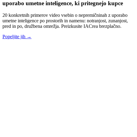
uporabo umetne inteligence, ki pritegnejo kupce
20 konkretnih primerov video vsebin o nepremičninah z uporabo
umetne inteligence po prostorih in namenu: notranjost, zunanjost,
pred in po, družbena omrežja. Preizkusite IACrea brezplačno.
Popeljite jih →
contact@iacrea.com