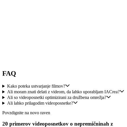
"
odlično orodje!!! veliko izbir, spletna stran zelo tekoča in odlična
kakovost. Odzivna služba za stranke. Z veseljem priporočam
IACrea.
"
Audrey
Guilloteaux
FAQ
Kako poteka ustvarjanje filmov?
Ali moram znati delati z videom, da lahko uporabljam IACrea?
Ali so videoposnetki optimizirani za družbena omrežja?
Ali lahko prilagodim videoposnetke?
Povzdignite na novo raven
20 primerov videoposnetkov o nepremičninah z