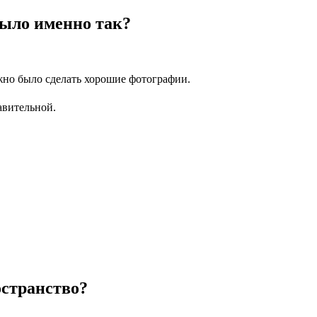
было именно так?
жно было сделать хорошие фотографии.
авительной.
остранство?