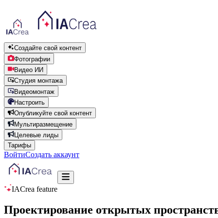
Создайте свой контент
Фотографии
Видео ИИ
Студия монтажа
Видеомонтаж
Настроить
Опубликуйте свой контент
Мультиразмещение
Целевые лиды
Тарифы
Войти
Создать аккаунт
IACrea feature
Проектирование открытых пространств