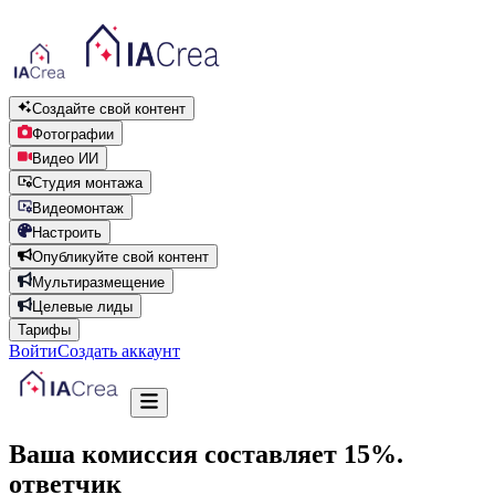
Создайте свой контент
Фотографии
Видео ИИ
Студия монтажа
Видеомонтаж
Настроить
Опубликуйте свой контент
Мультиразмещение
Целевые лиды
Тарифы
Войти
Создать аккаунт
Ваша комиссия составляет 15%.
ответчик