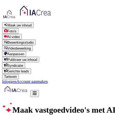
Maak uw inhoud
Foto's
AI-video
Bewerkingsstudio
Videobewerking
Aanpassen
Publiceer uw inhoud
Syndicatie
Gerichte leads
Tarieven
Inloggen
Account aanmaken
Maak vastgoedvideo's met A