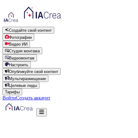
Создайте свой контент
Фотографии
Видео ИИ
Студия монтажа
Видеомонтаж
Настроить
Опубликуйте свой контент
Мультиразмещение
Целевые лиды
Тарифы
Войти
Создать аккаунт