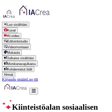
Luo sisältöäsi
Kuvat
AI-video
Editointistudio
Videomontaasi
Mukauta
Julkaise sisältöäsi
Monikanavajulkaisu
Kohdennetut liidit
Hinnat
Kirjaudu sisään
Luo tili
Kiinteistöalan sosiaalisen