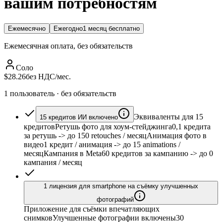
вашим потребностям
Ежемесячно
Ежегодно
1 месяц бесплатно
Ежемесячная оплата, без обязательств
Соло
$28.26
без НДС/мес.
1 пользователь · без обязательств
Эквиваленты для 15
15 кредитов ИИ включено
кредитов
Ретушь фото для хоум-стейджинга
0,1 кредита
за ретушь
-> до 150 retouches / месяц
Анимация фото в
видео
1 кредит / анимация
-> до 15 animations /
месяц
Кампания в Meta
60 кредитов за кампанию
-> до 0
кампания / месяц
1 лицензия для smartphone на съёмку улучшенных
фотографий
Приложение для съёмки впечатляющих
снимков
Улучшенные фотографии включены
30