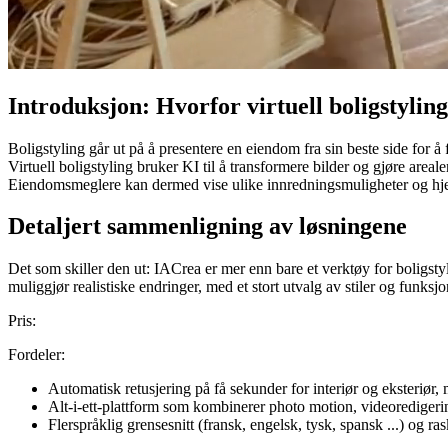
Introduksjon: Hvorfor virtuell boligstylin
Boligstyling går ut på å presentere en eiendom fra sin beste side for å
Virtuell boligstyling bruker KI til å transformere bilder og gjøre are
Eiendomsmeglere kan dermed vise ulike innredningsmuligheter og hjelpe
Detaljert sammenligning av løsningene
Det som skiller den ut: IACrea er mer enn bare et verktøy for boligsty
muliggjør realistiske endringer, med et stort utvalg av stiler og funk
Pris:
Fordeler:
Automatisk retusjering på få sekunder for interiør og eksteriør, 
Alt-i-ett-plattform som kombinerer photo motion, videoredigeri
Flerspråklig grensesnitt (fransk, engelsk, tysk, spansk ...) og ra