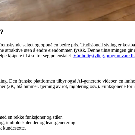
g?
 fremskynde salget og oppnå en bedre pris. Tradisjonell styling er kostba
alene attraktive uten å endre eiendommen fysisk. Denne tilnærmingen gir 
 kjøpere til å se for seg potensialet.
Vår boligstyling-programvare f
ling. Den franske plattformen tilbyr også AI-genererte videoer, en innh
sjoner (2K, blå himmel, fjerning av rot, møblering osv.). Funksjonene fo
med en rekke funksjoner og stiler.
ng, innholdskalender og lead-generering.
sk kundestøtte.