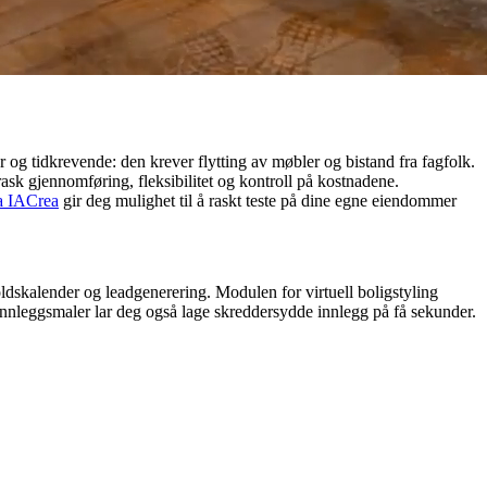
r og tidkrevende: den krever flytting av møbler og bistand fra fagfolk.
rask gjennomføring, fleksibilitet og kontroll på kostnadene.
ra IACrea
gir deg mulighet til å raskt teste på dine egne eiendommer
oldskalender og leadgenerering. Modulen for virtuell boligstyling
r innleggsmaler lar deg også lage skreddersydde innlegg på få sekunder.