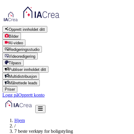
Opprett innholdet ditt
Bilder
AI-video
Redigeringsstudio
Videoredigering
Tilpass
Publiser innholdet ditt
Multidistribusjon
Målrettede leads
Priser
Logg på
Opprett konto
Hjem
/
7 beste verktøy for boligstyling